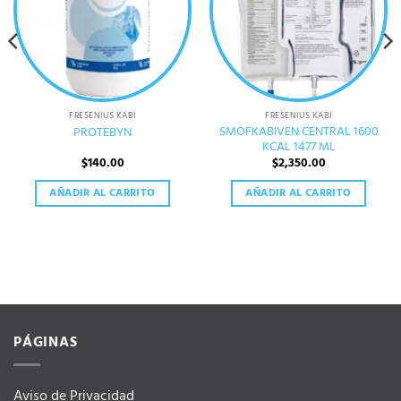
FRESENIUS KABI
FRESENIUS KABI
SMOFKABIVEN CENTRAL 1600
PROTEBYN
KCAL 1477 ML
$
140.00
$
2,350.00
AÑADIR AL CARRITO
AÑADIR AL CARRITO
PÁGINAS
Aviso de Privacidad