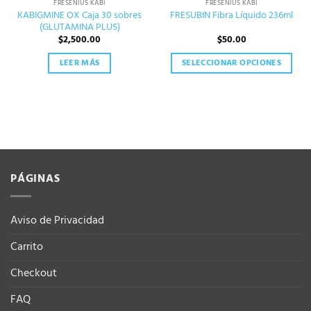
FRESENIUS KABI
FRESENIUS KABI
KABIGMINE OX Caja 30 sobres
FRESUBIN Fibra Líquido 236ml
(GLUTAMINA PLUS)
$
2,500.00
$
50.00
LEER MÁS
SELECCIONAR OPCIONES
Este
producto
tiene
múltiples
variantes.
Las
opciones
PÁGINAS
se
pueden
elegir
Aviso de Privacidad
en
la
Carrito
página
de
Checkout
producto
FAQ