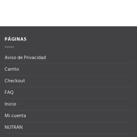
producto
tiene
múltiples
variantes.
Las
opciones
PÁGINAS
se
pueden
elegir
Aviso de Privacidad
en
la
Carrito
página
de
Checkout
producto
FAQ
Inicio
Mi cuenta
NUTRAN