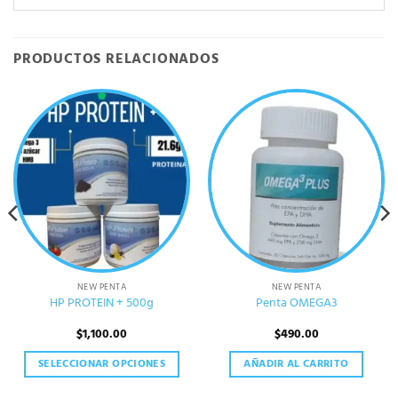
PRODUCTOS RELACIONADOS
NEW PENTA
NEW PENTA
HP PROTEIN + 500g
Penta OMEGA3
$
1,100.00
$
490.00
SELECCIONAR OPCIONES
AÑADIR AL CARRITO
Este