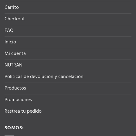
la
Carrito
página
de
Checkout
producto
FAQ
Inicio
Mi cuenta
NUTRAN
Políticas de devolución y cancelación
Productos
Promociones
Rastrea tu pedido
SOMOS: