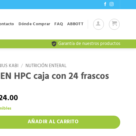
ontacto
Dónde Comprar
FAQ
ABBOTT
Garantía de nuestros productos
IUS KABI
/
NUTRICIÓN ENTERAL
EN HPC caja con 24 frascos
24.00
nibles
AÑADIR AL CARRITO