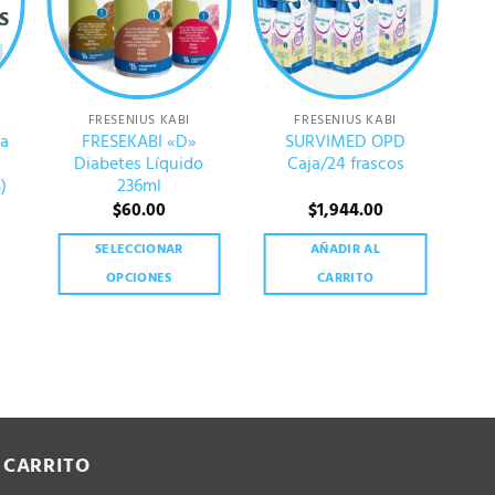
S
FRESENIUS KABI
FRESENIUS KABI
ja
FRESEKABI «D»
SURVIMED OPD
Diabetes Líquido
Caja/24 frascos
CE
)
236ml
$
60.00
$
1,944.00
SELECCIONAR
AÑADIR AL
OPCIONES
CARRITO
Este
producto
tiene
múltiples
variantes.
Las
CARRITO
opciones