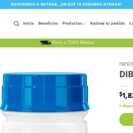
BIENVENIDO A NUTRAN, ¿EN QUÉ TE PODEMOS AYUDAR?
Inicio
Beneficios
Productos
Rastrea tu pedido
C
Envío a TODO México
FRESEN
DIB
1,8
$
1 dispo