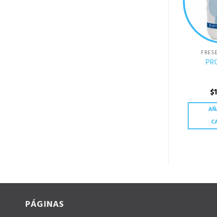
SIN EXISTENCIAS
FRESENIUS KABI
FRESENIUS KABI
FRES
KABIGMINE OX
KABIVEN CENTRAL
PR
Sobre (GLUTAMINA
2300 KCAL
PLUS)
$
86.00
$
2,300.00
$
LEER MÁS
AÑADIR AL
AÑ
CARRITO
C
PÁGINAS